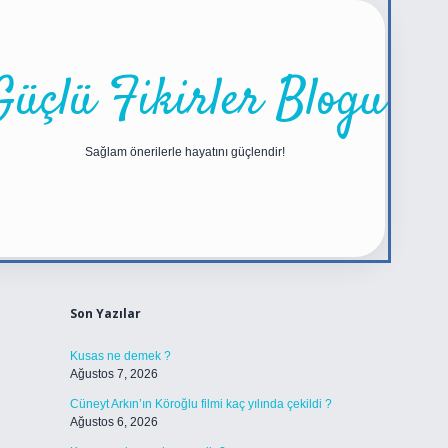
Güçlü Fikirler Blogu
Sağlam önerilerle hayatını güçlendir!
Sidebar
https://betexper.live/
Son Yazılar
Kusas ne demek ?
Ağustos 7, 2026
Cüneyt Arkın’ın Köroğlu filmi kaç yılında çekildi ?
Ağustos 6, 2026