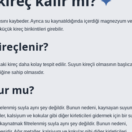
ireç kalır mı?
sını kaybeder. Ayrıca su kaynatıldığında içerdiği magnezyum v
ük kireç birikintileri girebilir.
reçlenir?
 kireç daha kolay tespit edilir. Suyun kireçli olmasının başlıc
ğine sahip olmasıdır.
lur mu?
relenmiş suyla aynı şey değildir. Bunun nedeni, kaynayan suyu
ler, kalsiyum ve kokular gibi diğer kirleticileri gidermek için bir s
u kaynatmak filtrelenmiş suyla aynı şey değildir. Bunun nedeni,
idir. Ağır metaller, kalsiyum ve kokular gibi diğer kirleticileri