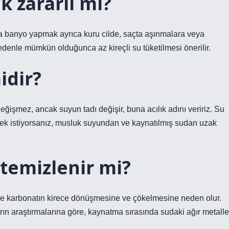
ak zararlı mı?
eya banyo yapmak ayrıca kuru cilde, saçta aşınmalara veya
edenle mümkün olduğunca az kireçli su tüketilmesi önerilir.
idir?
ğişmez, ancak suyun tadı değişir, buna acılık adını veririz. Su
 içmek istiyorsanız, musluk suyundan ve kaynatılmış sudan uzak
 temizlenir mi?
e karbonatın kirece dönüşmesine ve çökelmesine neden olur.
rın araştırmalarına göre, kaynatma sırasında sudaki ağır metalle