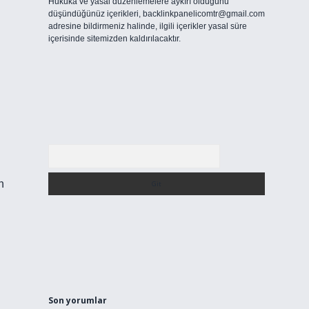
Hukuka ve yasal düzenlemelere aykırı olduğunu
düşündüğünüz içerikleri,
backlinkpanelicomtr@gmail.com
adresine bildirmeniz halinde, ilgili içerikler yasal süre
içerisinde sitemizden kaldırılacaktır.
Arama
n
Son yorumlar