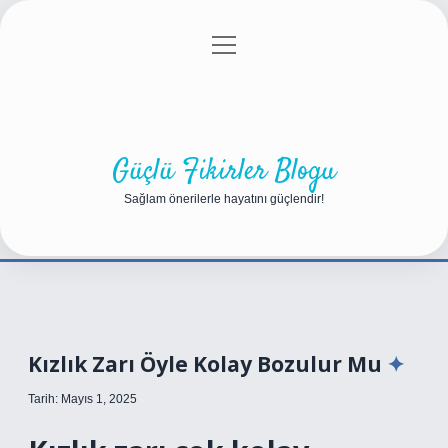
menüyü
Anasayfa
Gizlilik Politikası
Yasal Uyarı
aç
Hakkımızda
Güçlü Fikirler Blogu
Sağlam önerilerle hayatını güçlendir!
Kızlık Zarı Öyle Kolay Bozulur Mu
Tarih: Mayıs 1, 2025