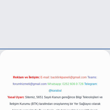
xper.live/
Reklam ve İletişim:
E-mail:
backlinkpaneli@gmail.com
Teams:
forumhizmeti@gmail.com
Whatsapp: 0262 606 0 726
Telegram:
@karabul
Yasal Uyarı:
Sitemiz, 5651 Sayılı Kanun gereğince Bilgi Teknolojileri ve
İletişim Kurumu (BTK) tarafından onaylanmış bir Yer Sağlayıcı olarak