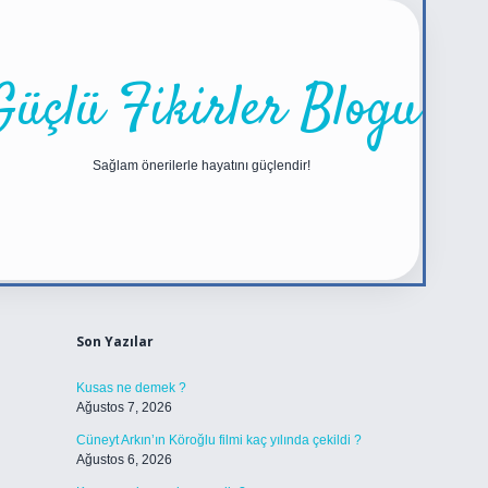
Güçlü Fikirler Blogu
Sağlam önerilerle hayatını güçlendir!
Sidebar
https://betexper.live/
Son Yazılar
Kusas ne demek ?
Ağustos 7, 2026
Cüneyt Arkın’ın Köroğlu filmi kaç yılında çekildi ?
Ağustos 6, 2026