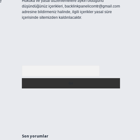
e
Hukuka ve yasal düzenlemelere aykırı olduğunu
düşündüğünüz içerikleri,
backlinkpanelicomtr@gmail.com
adresine bildirmeniz halinde, ilgili içerikler yasal süre
içerisinde sitemizden kaldırılacaktır.
Arama
Son yorumlar