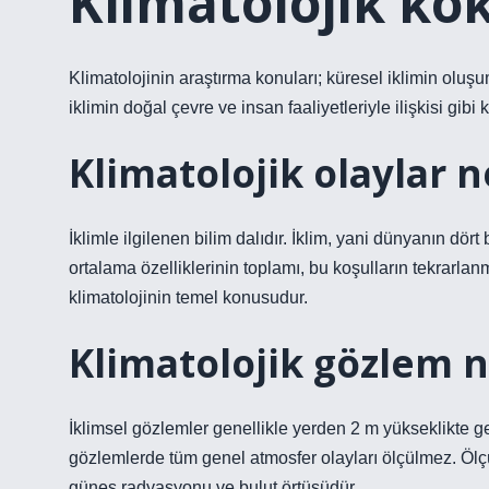
Klimatolojik kök
Klimatolojinin araştırma konuları; küresel iklimin oluşum
iklimin doğal çevre ve insan faaliyetleriyle ilişkisi gib
Klimatolojik olaylar n
İklimle ilgilenen bilim dalıdır. İklim, yani dünyanın dö
ortalama özelliklerinin toplamı, bu koşulların tekrarlan
klimatolojinin temel konusudur.
Klimatolojik gözlem n
İklimsel gözlemler genellikle yerden 2 m yükseklikte gerç
gözlemlerde tüm genel atmosfer olayları ölçülmez. Ölçül
güneş radyasyonu ve bulut örtüsüdür.