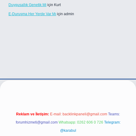
Duygusallık Genetik Mi
için
Kurt
E-Duruşma Her Yerde Var Mı
için
admin
/
Reklam ve İletişim:
E-mail:
backlinkpaneli@gmail.com
Teams:
forumhizmeti@gmail.com
Whatsapp: 0262 606 0 726
Telegram:
@karabul