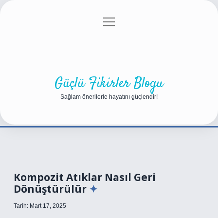
menüyü
Anasayfa
Gizlilik Politikası
Yasal Uyarı
aç
Hakkımızda
Güçlü Fikirler Blogu
Sağlam önerilerle hayatını güçlendir!
Kompozit Atıklar Nasıl Geri
Dönüştürülür
Tarih: Mart 17, 2025