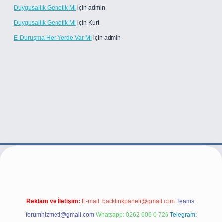
Duygusallık Genetik Mi
için
admin
Duygusallık Genetik Mi
için
Kurt
E-Duruşma Her Yerde Var Mı
için
admin
ttps://betexper.live/
Reklam ve İletişim:
E-mail:
backlinkpaneli@gmail.com
Teams:
forumhizmeti@gmail.com
Whatsapp: 0262 606 0 726
Telegram: