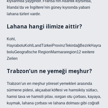
kıyılarında yaygındır. Fransa’nın Atlantik kıyısında,
İrlanda’da ve İngiltere’nin güney kıyısında yabani
lahana türleri vardır.
Lahana hangi ilimize aittir?
Kohl,
HayraboluKohlLandTürkeiProvinzTekirdağBezirkHayra
boluGeografische RegionMarmararegion12 weitere
Zeilen
Trabzon’un ne yemeği meşhur?
Trabzon’un en meşhur yöresel yemekleri arasında
sürmene pidesi, akçaabat köftesi ve hamsiköy sütlacı,
hamsi tava ve hamsili pilav, ısırgan otu çorbası, kayaya,
kuymak, lahana çorbası ve lahana dolması gibi coğrafi