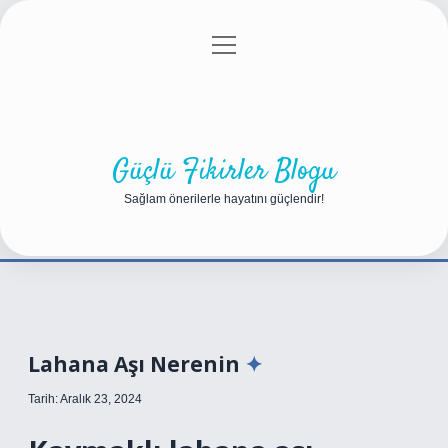
menüyü
Anasayfa
Gizlilik Politikası
Yasal Uyarı
aç
Hakkımızda
Güçlü Fikirler Blogu
Sağlam önerilerle hayatını güçlendir!
Lahana Aşı Nerenin
Tarih: Aralık 23, 2024