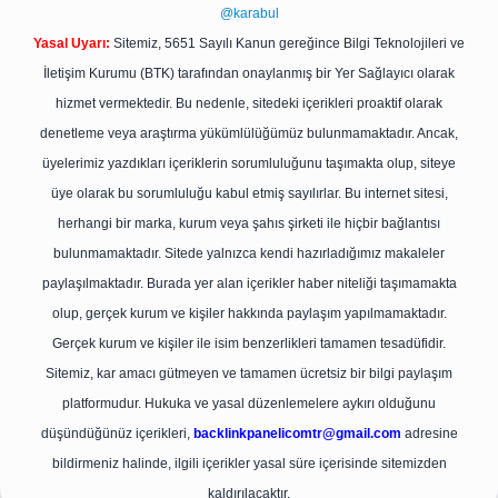
@karabul
Yasal Uyarı:
Sitemiz, 5651 Sayılı Kanun gereğince Bilgi Teknolojileri ve
İletişim Kurumu (BTK) tarafından onaylanmış bir Yer Sağlayıcı olarak
hizmet vermektedir. Bu nedenle, sitedeki içerikleri proaktif olarak
denetleme veya araştırma yükümlülüğümüz bulunmamaktadır. Ancak,
üyelerimiz yazdıkları içeriklerin sorumluluğunu taşımakta olup, siteye
üye olarak bu sorumluluğu kabul etmiş sayılırlar. Bu internet sitesi,
herhangi bir marka, kurum veya şahıs şirketi ile hiçbir bağlantısı
bulunmamaktadır. Sitede yalnızca kendi hazırladığımız makaleler
paylaşılmaktadır. Burada yer alan içerikler haber niteliği taşımamakta
olup, gerçek kurum ve kişiler hakkında paylaşım yapılmamaktadır.
Gerçek kurum ve kişiler ile isim benzerlikleri tamamen tesadüfidir.
Sitemiz, kar amacı gütmeyen ve tamamen ücretsiz bir bilgi paylaşım
platformudur. Hukuka ve yasal düzenlemelere aykırı olduğunu
düşündüğünüz içerikleri,
backlinkpanelicomtr@gmail.com
adresine
bildirmeniz halinde, ilgili içerikler yasal süre içerisinde sitemizden
kaldırılacaktır.