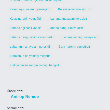
Kaymaklı lahana aşı nerenin yemeğidir
Kelem aşısı nerenin yemeğidir
Kelem ve lahana aynı mı
Kolaç nerenin yemeğidir
Lahana anavatanı neresidir
Lahana aşı nasıl yapılır
Lahana hangi ilimize aittir
Lahana hangi şehirde meşhurdur
Lahana yemeği nereye ait
Lahananın anavatanı neresidir
Sura nerenin yemeğidir
Trabzonun ne yemeği meşhur
Türkiyenin en zengin mutfagi hangi il
Önceki Yazı
Antılop Nerede
Sonraki Yazı