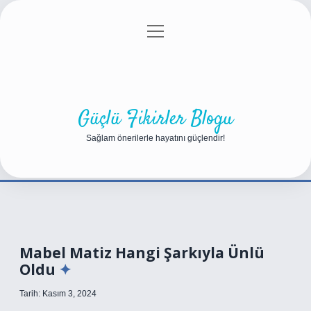
menüyü
Anasayfa
Gizlilik Politikası
Yasal Uyarı
aç
Hakkımızda
Güçlü Fikirler Blogu
Sağlam önerilerle hayatını güçlendir!
Mabel Matiz Hangi Şarkıyla Ünlü
Oldu
Tarih: Kasım 3, 2024