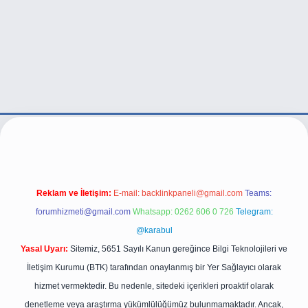
/
Reklam ve İletişim:
E-mail:
backlinkpaneli@gmail.com
Teams:
forumhizmeti@gmail.com
Whatsapp: 0262 606 0 726
Telegram:
@karabul
Yasal Uyarı:
Sitemiz, 5651 Sayılı Kanun gereğince Bilgi Teknolojileri ve
İletişim Kurumu (BTK) tarafından onaylanmış bir Yer Sağlayıcı olarak
hizmet vermektedir. Bu nedenle, sitedeki içerikleri proaktif olarak
denetleme veya araştırma yükümlülüğümüz bulunmamaktadır. Ancak,