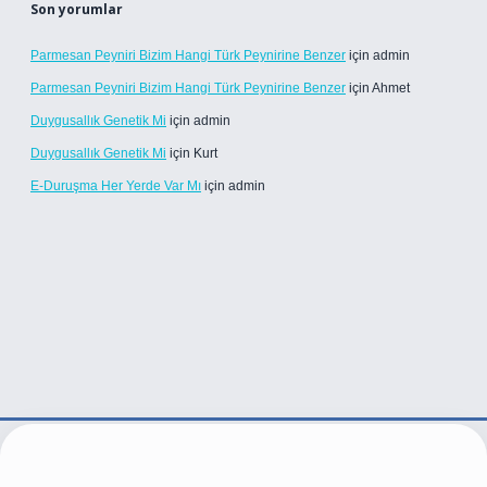
Son yorumlar
Parmesan Peyniri Bizim Hangi Türk Peynirine Benzer
için
admin
Parmesan Peyniri Bizim Hangi Türk Peynirine Benzer
için
Ahmet
Duygusallık Genetik Mi
için
admin
Duygusallık Genetik Mi
için
Kurt
E-Duruşma Her Yerde Var Mı
için
admin
xper.live/