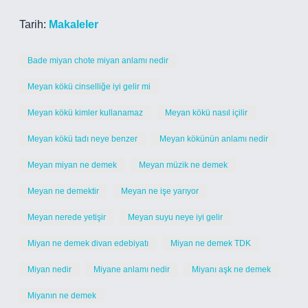
Tarih:
Makaleler
Bade miyan chote miyan anlamı nedir
Meyan kökü cinselliğe iyi gelir mi
Meyan kökü kimler kullanamaz
Meyan kökü nasıl içilir
Meyan kökü tadı neye benzer
Meyan kökünün anlamı nedir
Meyan miyan ne demek
Meyan müzik ne demek
Meyan ne demektir
Meyan ne işe yarıyor
Meyan nerede yetişir
Meyan suyu neye iyi gelir
Miyan ne demek divan edebiyatı
Miyan ne demek TDK
Miyan nedir
Miyane anlamı nedir
Miyanı aşk ne demek
Miyanın ne demek