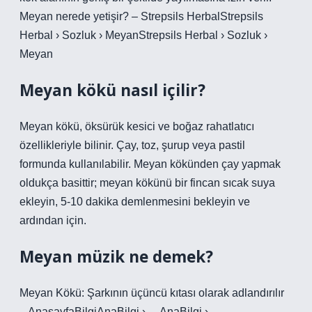
Meyan nerede yetişir? – Strepsils HerbalStrepsils
Herbal › Sozluk › MeyanStrepsils Herbal › Sozluk ›
Meyan
Meyan kökü nasıl içilir?
Meyan kökü, öksürük kesici ve boğaz rahatlatıcı
özellikleriyle bilinir. Çay, toz, şurup veya pastil
formunda kullanılabilir. Meyan kökünden çay yapmak
oldukça basittir; meyan kökünü bir fincan sıcak suya
ekleyin, 5-10 dakika demlenmesini bekleyin ve
ardından için.
Meyan müzik ne demek?
Meyan Kökü: Şarkının üçüncü kıtası olarak adlandırılır
– AnasayfaBilgiAnaBilgi › …AnaBilgi › …