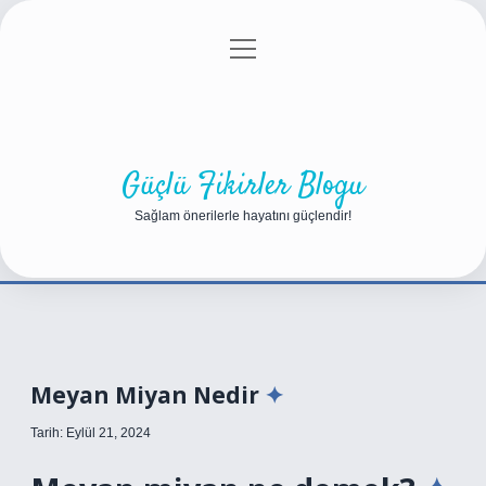
menüyü
Anasayfa
Gizlilik Politikası
Yasal Uyarı
aç
Hakkımızda
Güçlü Fikirler Blogu
Sağlam önerilerle hayatını güçlendir!
Meyan Miyan Nedir
Tarih: Eylül 21, 2024