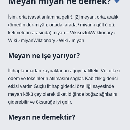
Meyan miyan ne demek?
İsim. orta (vasat anlamına gelir). [2] meyan, orta, aralık
(örneğin der-miyân; ortada, arada / miyân-ı güft ü gû;
kelimelerin arasında).miyan – VikisözlükWiktionary ›
Wiki › miyanWiktionary › Wiki › miyan
Meyan ne işe yarıyor?
İltihaplanmadan kaynaklanan ağrıyı hafifletir. Vücuttaki
ödem ve toksinlerin atılmasını sağlar. Kabızlık giderici
etkisi vardır. Güçlü iltihap giderici özelliği sayesinde
meyan kökü çay olarak tüketildiğinde boğaz ağrılarını
giderebilir ve öksürüğe iyi gelir.
Meyan ne demektir?