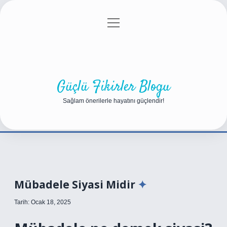
menüyü
Anasayfa
Gizlilik Politikası
Yasal Uyarı
aç
Hakkımızda
Güçlü Fikirler Blogu
Sağlam önerilerle hayatını güçlendir!
Mübadele Siyasi Midir
Tarih: Ocak 18, 2025