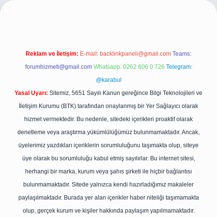
ttps://betexper.live/
Reklam ve İletişim:
E-mail:
backlinkpaneli@gmail.com
Teams:
forumhizmeti@gmail.com
Whatsapp: 0262 606 0 726
Telegram:
@karabul
Yasal Uyarı:
Sitemiz, 5651 Sayılı Kanun gereğince Bilgi Teknolojileri ve
İletişim Kurumu (BTK) tarafından onaylanmış bir Yer Sağlayıcı olarak
hizmet vermektedir. Bu nedenle, sitedeki içerikleri proaktif olarak
denetleme veya araştırma yükümlülüğümüz bulunmamaktadır. Ancak,
üyelerimiz yazdıkları içeriklerin sorumluluğunu taşımakta olup, siteye
üye olarak bu sorumluluğu kabul etmiş sayılırlar. Bu internet sitesi,
herhangi bir marka, kurum veya şahıs şirketi ile hiçbir bağlantısı
bulunmamaktadır. Sitede yalnızca kendi hazırladığımız makaleler
paylaşılmaktadır. Burada yer alan içerikler haber niteliği taşımamakta
olup, gerçek kurum ve kişiler hakkında paylaşım yapılmamaktadır.