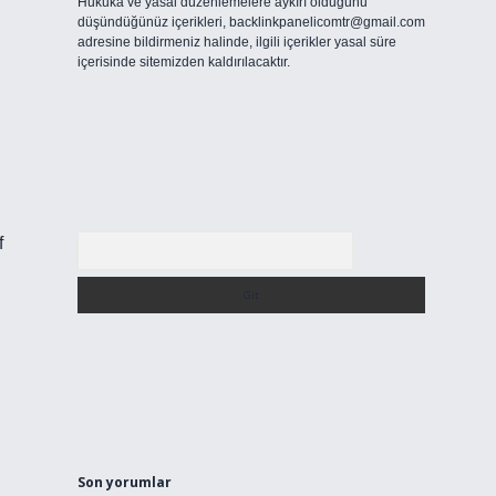
Hukuka ve yasal düzenlemelere aykırı olduğunu
düşündüğünüz içerikleri,
backlinkpanelicomtr@gmail.com
adresine bildirmeniz halinde, ilgili içerikler yasal süre
içerisinde sitemizden kaldırılacaktır.
Arama
f
Son yorumlar