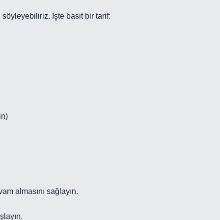
leyebiliriz. İşte basit bir tarif:
in)
ıvam almasını sağlayın.
şlayın.