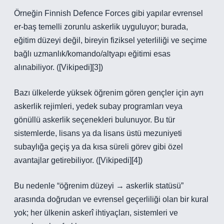
Örneğin Finnish Defence Forces gibi yapılar evrensel
er‑baş temelli zorunlu askerlik uyguluyor; burada,
eğitim düzeyi değil, bireyin fiziksel yeterliliği ve seçime
bağlı uzmanlık/komando/altyapı eğitimi esas
alınabiliyor. ([Vikipedi][3])
Bazı ülkelerde yüksek öğrenim gören gençler için ayrı
askerlik rejimleri, yedek subay programları veya
gönüllü askerlik seçenekleri bulunuyor. Bu tür
sistemlerde, lisans ya da lisans üstü mezuniyeti
subaylığa geçiş ya da kısa süreli görev gibi özel
avantajlar getirebiliyor. ([Vikipedi][4])
Bu nedenle “öğrenim düzeyi → askerlik statüsü”
arasında doğrudan ve evrensel geçerliliği olan bir kural
yok; her ülkenin askerî ihtiyaçları, sistemleri ve