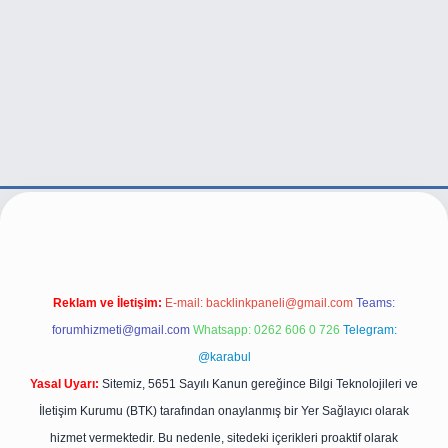
xper.live/
Reklam ve İletişim:
E-mail:
backlinkpaneli@gmail.com
Teams:
forumhizmeti@gmail.com
Whatsapp: 0262 606 0 726
Telegram:
@karabul
Yasal Uyarı:
Sitemiz, 5651 Sayılı Kanun gereğince Bilgi Teknolojileri ve
İletişim Kurumu (BTK) tarafından onaylanmış bir Yer Sağlayıcı olarak
hizmet vermektedir. Bu nedenle, sitedeki içerikleri proaktif olarak