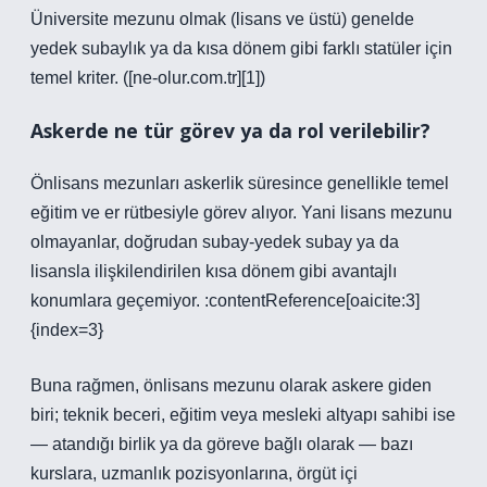
Üniversite mezunu olmak (lisans ve üstü) genelde
yedek subaylık ya da kısa dönem gibi farklı statüler için
temel kriter. ([ne-olur.com.tr][1])
Askerde ne tür görev ya da rol verilebilir?
Önlisans mezunları askerlik süresince genellikle temel
eğitim ve er rütbesiyle görev alıyor. Yani lisans mezunu
olmayanlar, doğrudan subay-yedek subay ya da
lisansla ilişkilendirilen kısa dönem gibi avantajlı
konumlara geçemiyor. :contentReference[oaicite:3]
{index=3}
Buna rağmen, önlisans mezunu olarak askere giden
biri; teknik beceri, eğitim veya mesleki altyapı sahibi ise
— atandığı birlik ya da göreve bağlı olarak — bazı
kurslara, uzmanlık pozisyonlarına, örgüt içi