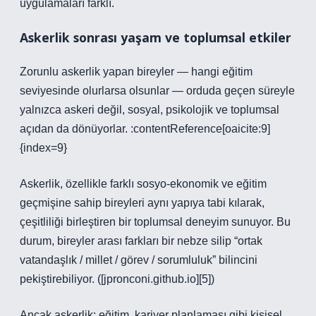
uygulamaları farklı.
Askerlik sonrası yaşam ve toplumsal etkiler
Zorunlu askerlik yapan bireyler — hangi eğitim
seviyesinde olurlarsa olsunlar — orduda geçen süreyle
yalnızca askeri değil, sosyal, psikolojik ve toplumsal
açıdan da dönüyorlar. :contentReference[oaicite:9]
{index=9}
Askerlik, özellikle farklı sosyo‑ekonomik ve eğitim
geçmişine sahip bireyleri aynı yapıya tabi kılarak,
çeşitliliği birleştiren bir toplumsal deneyim sunuyor. Bu
durum, bireyler arası farkları bir nebze silip “ortak
vatandaşlık / millet / görev / sorumluluk” bilincini
pekiştirebiliyor. ([jpronconi.github.io][5])
Ancak askerlik; eğitim, kariyer planlaması gibi kişisel