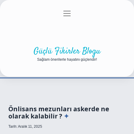
menüyü
Anasayfa
Gizlilik Politikası
Yasal Uyarı
aç
Hakkımızda
Güçlü Fikirler Blogu
Sağlam önerilerle hayatını güçlendir!
Önlisans mezunları askerde ne
olarak kalabilir ?
Tarih: Aralık 11, 2025