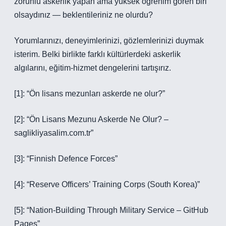
zorunlu askerlik yapan ama yüksek öğrenim gören biri
olsaydınız — beklentileriniz ne olurdu?
Yorumlarınızı, deneyimlerinizi, gözlemlerinizi duymak
isterim. Belki birlikte farklı kültürlerdeki askerlik
algılarını, eğitim‑hizmet dengelerini tartışırız.
[1]: “Ön lisans mezunları askerde ne olur?”
[2]: “Ön Lisans Mezunu Askerde Ne Olur? –
saglikliyasalim.com.tr”
[3]: “Finnish Defence Forces”
[4]: “Reserve Officers’ Training Corps (South Korea)”
[5]: “Nation-Building Through Military Service – GitHub
Pages”