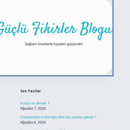
Güçlü Fikirler Blogu
Sağlam önerilerle hayatını güçlendir!
Sidebar
https://betexper.liv
Son Yazılar
Kusas ne demek ?
Ağustos 7, 2026
Cüneyt Arkın’ın Köroğlu filmi kaç yılında çekildi ?
Ağustos 6, 2026