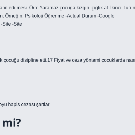
l edilmesi. Örn: Yaramaz çocuğa kızgın, çığlık at. İkinci Türü
rın. Örneğin, Psikoloji Öğrenme -Actual Durum -Google
Site -Site
k çocuğu disipline etti.17 Fiyat ve ceza yöntemi çocuklarda nası
yu hapis cezası şartları
 mi?