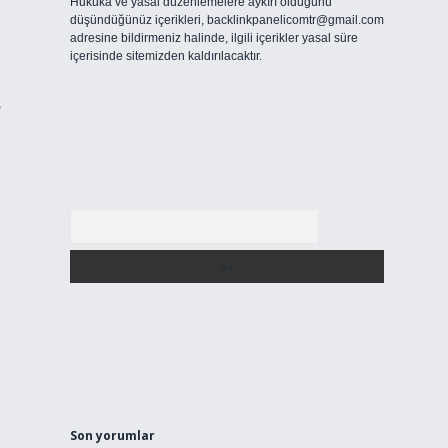
Hukuka ve yasal düzenlemelere aykırı olduğunu
düşündüğünüz içerikleri,
backlinkpanelicomtr@gmail.com
adresine bildirmeniz halinde, ilgili içerikler yasal süre
içerisinde sitemizden kaldırılacaktır.
s
Arama
Son yorumlar