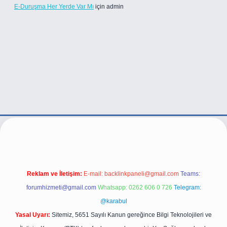
E-Duruşma Her Yerde Var Mı
için
admin
ve/
Reklam ve İletişim:
E-mail:
backlinkpaneli@gmail.com
Teams:
forumhizmeti@gmail.com
Whatsapp: 0262 606 0 726
Telegram:
@karabul
Yasal Uyarı:
Sitemiz, 5651 Sayılı Kanun gereğince Bilgi Teknolojileri ve