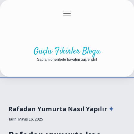
menüyü
Anasayfa
Gizlilik Politikası
Yasal Uyarı
aç
Hakkımızda
Güçlü Fikirler Blogu
Sağlam önerilerle hayatını güçlendir!
Rafadan Yumurta Nasıl Yapılır
Tarih: Mayıs 16, 2025