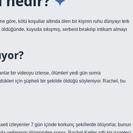
 nedir?
 göre, kötü koşullar altında ölen bir kişinin ruhu dünyayı terk
a öldüğünde, kuyuda sıkışmış, serbest bırakılıp intikam almayı
ıyor?
nlar bir videoyu izlerse, ölümleri yedi gün sonra
ükleri için şüpheli bir şekilde öldüğü söyleniyor. Rachel, bu
aseti izleyenler 7 gün içinde korkunç şekillerde ölüyorlar, bunun
da yeğeninin ölümünden sonra, Rachel Keller adlı bir gazeteci