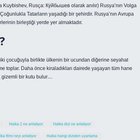
a Kuybishev, Rusça: Ку́йбышев olarak anılır) Rusya’nın Volga
Çoğunlukla Tatarların yaşadığı bir şehirdir. Rusya’nın Avrupa
rinin birleştiği yerde yer almaktadır.
?
e iki çocuğuyla birlikte ülkenin bir ucundan diğerine seyahat
me toplar. Daha önce kiraladıkları dairede yaşayan tüm hane
a gizemli bir kutu bulur…
Halka 2 ne anlatıyor
Halka dizi ne anlatıyor
ka filmi neyi anlatıyor
Halka hangi diziden uyarlama