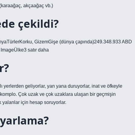
 (karaağaç, akçaağaç vb.)
ede çekildi?
nyaTürlerKorku, GizemGişe (dünya çapında)249.348.933 ABD
 ImageÜlke3 satır daha
r?
lı yerlerden geliyorlar, yan yana duruyorlar, inat ve öfkeyle
r komplo. Çok uzak ve çok uzaklara ulaşan bir geçmişin
k yalanlar için hesap soruyorlar.
uyarlama?