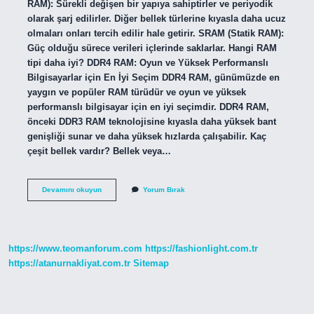
RAM): Sürekli değişen bir yapıya sahiptirler ve periyodik
olarak şarj edilirler. Diğer bellek türlerine kıyasla daha ucuz
olmaları onları tercih edilir hale getirir. SRAM (Statik RAM):
Güç olduğu sürece verileri içlerinde saklarlar. Hangi RAM
tipi daha iyi? DDR4 RAM: Oyun ve Yüksek Performanslı
Bilgisayarlar için En İyi Seçim DDR4 RAM, günümüzde en
yaygın ve popüler RAM türüdür ve oyun ve yüksek
performanslı bilgisayar için en iyi seçimdir. DDR4 RAM,
önceki DDR3 RAM teknolojisine kıyasla daha yüksek bant
genişliği sunar ve daha yüksek hızlarda çalışabilir. Kaç
çeşit bellek vardır? Bellek veya…
Ram
Devamını okuyun
Yorum Bırak
Bellek
Kaç
Çeşittir
https://www.teomanforum.com
https://fashionlight.com.tr
https://atanurnakliyat.com.tr
Sitemap