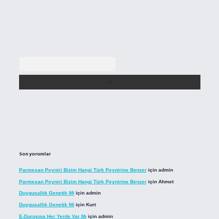
Arama
Son yorumlar
Parmesan Peyniri Bizim Hangi Türk Peynirine Benzer
için
admin
Parmesan Peyniri Bizim Hangi Türk Peynirine Benzer
için
Ahmet
Duygusallık Genetik Mi
için
admin
Duygusallık Genetik Mi
için
Kurt
E-Duruşma Her Yerde Var Mı
için
admin