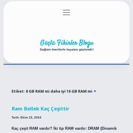
menüyü
Anasayfa
Gizlilik Politikası
Yasal Uyarı
aç
Hakkımızda
Güçlü Fikirler Blogu
Sağlam önerilerle hayatını güçlendir!
Etiket:
8 GB RAM mi daha iyi 16 GB RAM mi
Ram Bellek Kaç Çeşittir
Tarih: Ekim 15, 2024
Kaç çeşit RAM vardır? İki tip RAM vardır: DRAM (Dinamik