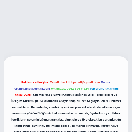
tps://betexper.live/
Reklam ve İletişim:
E-mail:
backlinkpaneli@gmail.com
Teams:
forumhizmeti@gmail.com
Whatsapp: 0262 606 0 726
Telegram: @karabul
Yasal Uyarı:
Sitemiz, 5651 Sayılı Kanun gereğince Bilgi Teknolojileri ve
İletişim Kurumu (BTK) tarafından onaylanmış bir Yer Sağlayıcı olarak hizmet
vermektedir. Bu nedenle, sitedeki içerikleri proaktif olarak denetleme veya
araştırma yükümlülüğümüz bulunmamaktadır. Ancak, üyelerimiz yazdıkları
içeriklerin sorumluluğunu taşımakta olup, siteye üye olarak bu sorumluluğu
kabul etmiş sayılırlar. Bu internet sitesi, herhangi bir marka, kurum veya
şahıs şirketi ile hiçbir bağlantısı bulunmamaktadır. Sitede yalnızca kendi