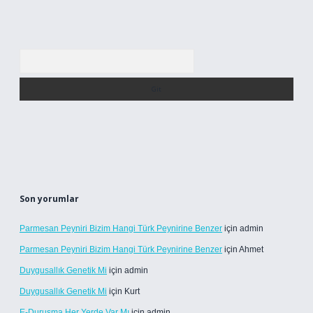
Arama
Son yorumlar
Parmesan Peyniri Bizim Hangi Türk Peynirine Benzer
için
admin
Parmesan Peyniri Bizim Hangi Türk Peynirine Benzer
için
Ahmet
Duygusallık Genetik Mi
için
admin
Duygusallık Genetik Mi
için
Kurt
E-Duruşma Her Yerde Var Mı
için
admin