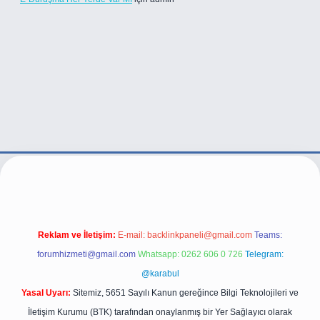
ttps://betexper.live/
Reklam ve İletişim:
E-mail:
backlinkpaneli@gmail.com
Teams:
forumhizmeti@gmail.com
Whatsapp: 0262 606 0 726
Telegram:
@karabul
Yasal Uyarı:
Sitemiz, 5651 Sayılı Kanun gereğince Bilgi Teknolojileri ve
İletişim Kurumu (BTK) tarafından onaylanmış bir Yer Sağlayıcı olarak