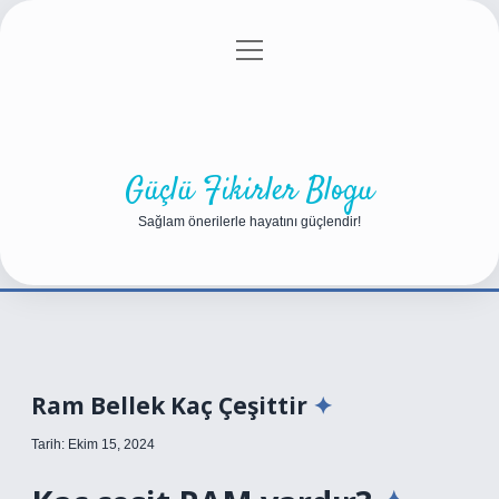
menüyü
Anasayfa
Gizlilik Politikası
Yasal Uyarı
aç
Hakkımızda
Güçlü Fikirler Blogu
Sağlam önerilerle hayatını güçlendir!
Ram Bellek Kaç Çeşittir
Tarih: Ekim 15, 2024