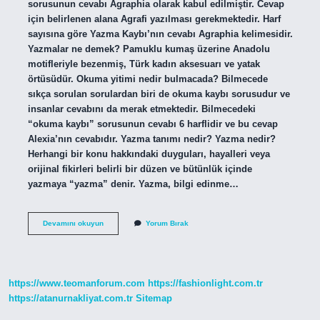
sorusunun cevabı Agraphia olarak kabul edilmiştir. Cevap
için belirlenen alana Agrafi yazılması gerekmektedir. Harf
sayısına göre Yazma Kaybı’nın cevabı Agraphia kelimesidir.
Yazmalar ne demek? Pamuklu kumaş üzerine Anadolu
motifleriyle bezenmiş, Türk kadın aksesuarı ve yatak
örtüsüdür. Okuma yitimi nedir bulmacada? Bilmecede
sıkça sorulan sorulardan biri de okuma kaybı sorusudur ve
insanlar cevabını da merak etmektedir. Bilmecedeki
“okuma kaybı” sorusunun cevabı 6 harflidir ve bu cevap
Alexia’nın cevabıdır. Yazma tanımı nedir? Yazma nedir?
Herhangi bir konu hakkındaki duyguları, hayalleri veya
orijinal fikirleri belirli bir düzen ve bütünlük içinde
yazmaya “yazma” denir. Yazma, bilgi edinme…
Yazma
Devamını okuyun
Yorum Bırak
Yitimi
Ne
Demek
https://www.teomanforum.com
https://fashionlight.com.tr
https://atanurnakliyat.com.tr
Sitemap