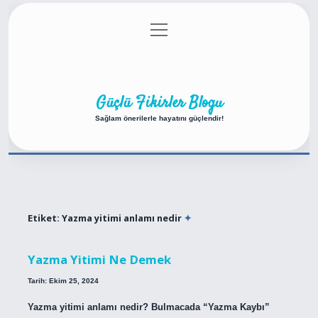
menüyü
Anasayfa
Gizlilik Politikası
Yasal Uyarı
aç
Hakkımızda
Güçlü Fikirler Blogu
Sağlam önerilerle hayatını güçlendir!
Etiket:
Yazma yitimi anlamı nedir
Yazma Yitimi Ne Demek
Tarih: Ekim 25, 2024
Yazma yitimi anlamı nedir? Bulmacada “Yazma Kaybı”