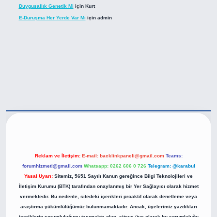
Duygusallık Genetik Mi
için
Kurt
E-Duruşma Her Yerde Var Mı
için
admin
https://betexper.live/
Reklam ve İletişim:
E-mail:
backlinkpaneli@gmail.com
Teams:
forumhizmeti@gmail.com
Whatsapp: 0262 606 0 726
Telegram: @karabul
Yasal Uyarı:
Sitemiz, 5651 Sayılı Kanun gereğince Bilgi Teknolojileri ve
İletişim Kurumu (BTK) tarafından onaylanmış bir Yer Sağlayıcı olarak hizmet
vermektedir. Bu nedenle, sitedeki içerikleri proaktif olarak denetleme veya
araştırma yükümlülüğümüz bulunmamaktadır. Ancak, üyelerimiz yazdıkları
içeriklerin sorumluluğunu taşımakta olup, siteye üye olarak bu sorumluluğu