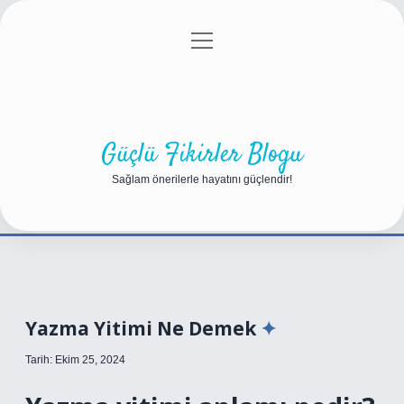
menüyü
Anasayfa
Gizlilik Politikası
Yasal Uyarı
aç
Hakkımızda
Güçlü Fikirler Blogu
Sağlam önerilerle hayatını güçlendir!
Yazma Yitimi Ne Demek
Tarih: Ekim 25, 2024