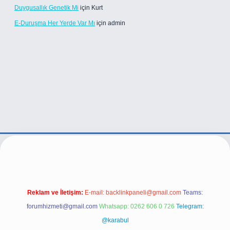
Duygusallık Genetik Mi
için
Kurt
E-Duruşma Her Yerde Var Mı
için
admin
xper.live/
Reklam ve İletişim:
E-mail:
backlinkpaneli@gmail.com
Teams:
forumhizmeti@gmail.com
Whatsapp: 0262 606 0 726
Telegram:
@karabul