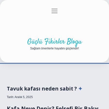
menüyü
Anasayfa
Gizlilik Politikası
Yasal Uyarı
aç
Hakkımızda
Güçlü Fikirler Blogu
Sağlam önerilerle hayatını güçlendir!
Tavuk kafası neden sabit ?
Tarih: Aralık 5, 2025
Kafa Neye Denir? Felsefi Bir Bakış