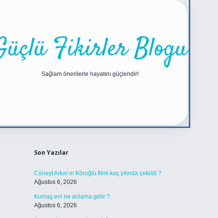
Güçlü Fikirler Blogu
Sağlam önerilerle hayatını güçlendir!
Sidebar
https://betexper.live/
Son Yazılar
Cüneyt Arkın’ın Köroğlu filmi kaç yılında çekildi ?
Ağustos 6, 2026
Kumaş eni ne anlama gelir ?
Ağustos 6, 2026