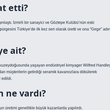
t etti?
ınlaştı. İzmirli bir sanayici ve Göztepe Kulübü’nün eski
rgesini Türkiye’de ilk kez seri olarak üretti ve ona “Gırgır” adın
e ait?
nin kuzeydoğusunda yaşayan endüstriyel kimyager Wilfred Handle
ından müşterilerin getirdiği seramik kavanozlara dökülerek
 edildi.
 ne vardı?
n üretimi genellikle büyük kazanlarda yapılırdı.