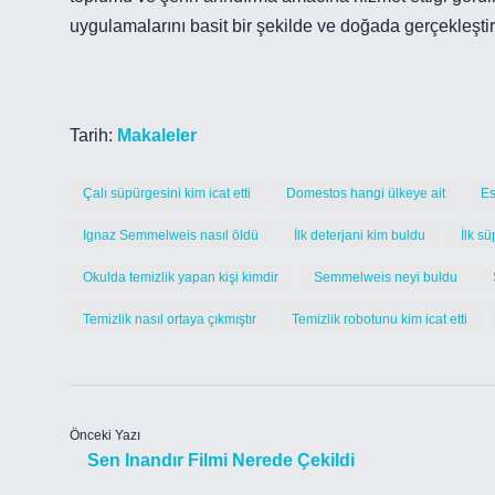
uygulamalarını basit bir şekilde ve doğada gerçekleştird
Tarih:
Makaleler
Çalı süpürgesini kim icat etti
Domestos hangi ülkeye ait
Es
Ignaz Semmelweis nasıl öldü
İlk deterjani kim buldu
İlk sü
Okulda temizlik yapan kişi kimdir
Semmelweis neyi buldu
Temizlik nasıl ortaya çıkmıştır
Temizlik robotunu kim icat etti
Önceki Yazı
Sen Inandır Filmi Nerede Çekildi