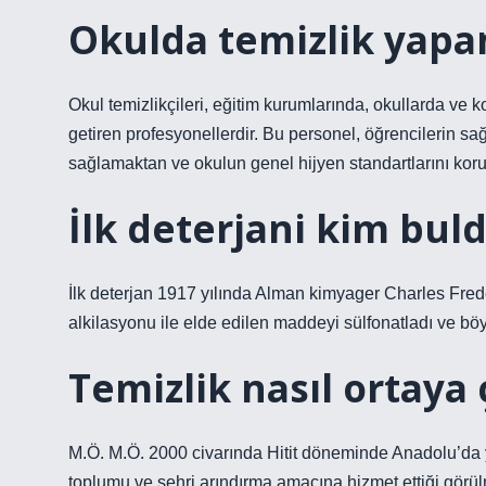
Okulda temizlik yapan
Okul temizlikçileri, eğitim kurumlarında, okullarda ve 
getiren profesyonellerdir. Bu personel, öğrencilerin sa
sağlamaktan ve okulun genel hijyen standartlarını ko
İlk deterjani kim bul
İlk deterjan 1917 yılında Alman kimyager Charles Freder
alkilasyonu ile elde edilen maddeyi sülfonatladı ve böy
Temizlik nasıl ortaya 
M.Ö. M.Ö. 2000 civarında Hitit döneminde Anadolu’da yaş
toplumu ve şehri arındırma amacına hizmet ettiği görü