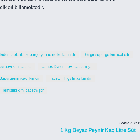
ikleri bilinmektedir.
kiden elektrikli süpürge yerine ne kullanılırdı
Gırgır süpürge kim icat etti
pürgeyi kim icat etti
James Dyson neyi icat etmiştir
Süpürgenin icadı kimdir
Tacettin Hiçyılmaz kimdir
Temizliki kim icat etmiştir
Sonraki Yaz
1 Kg Beyaz Peynir Kaç Litre Süt