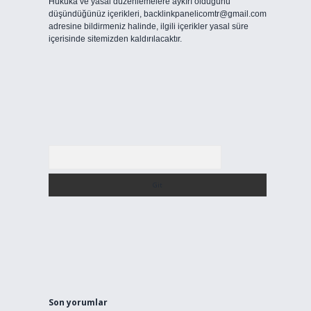
Hukuka ve yasal düzenlemelere aykırı olduğunu
düşündüğünüz içerikleri,
backlinkpanelicomtr@gmail.com
adresine bildirmeniz halinde, ilgili içerikler yasal süre
içerisinde sitemizden kaldırılacaktır.
Arama
Son yorumlar