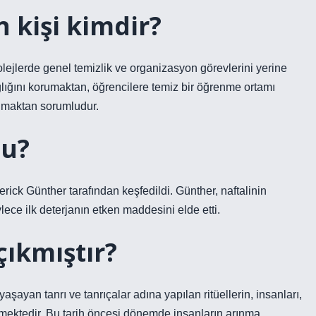
 kişi kimdir?
kolejlerde genel temizlik ve organizasyon görevlerini yerine
ğlığını korumaktan, öğrencilere temiz bir öğrenme ortamı
rumaktan sorumludur.
du?
ick Günther tarafından keşfedildi. Günther, naftalinin
lece ilk deterjanın etken maddesini elde etti.
çıkmıştır?
ayan tanrı ve tanrıçalar adına yapılan ritüellerin, insanları,
lmektedir. Bu tarih öncesi dönemde insanların arınma