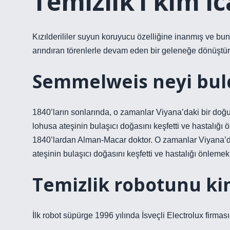
Temizlik’i kim ic
Kızılderililer suyun koruyucu özelliğine inanmış ve b
arındıran törenlerle devam eden bir geleneğe dönüştür
Semmelweis neyi bul
1840’ların sonlarında, o zamanlar Viyana’daki bir do
lohusa ateşinin bulaşıcı doğasını keşfetti ve hastalığı 
1840’lardan Alman-Macar doktor. O zamanlar Viyana’d
ateşinin bulaşıcı doğasını keşfetti ve hastalığı önlemek i
Temizlik robotunu kim
İlk robot süpürge 1996 yılında İsveçli Electrolux firması 