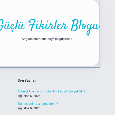
Güçlü Fikirler Blogu
Sağlam önerilerle hayatını güçlendir!
Sidebar
https://betexper.live/
Son Yazılar
Cüneyt Arkın’ın Köroğlu filmi kaç yılında çekildi ?
Ağustos 6, 2026
Kumaş eni ne anlama gelir ?
Ağustos 6, 2026