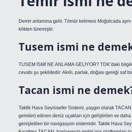
Temir ismi ne 
Demir anlamına gelir. Tömür kelimesi Moğolcada aynı an
kökten türemiştir.
Tusem ismi ne demek
TUSEM İSMİ NE ANLAMA GELİYOR? TDK’daki bilgilerle
cevabı şu şekildedir: Akıllı, parlak, doğası gereği saf bi
Tacan ismi ne demek
Taktik Hava Seyrüsefer Sistemi, yaygın olarak TACAN kıs
gemiler) edinen deniz uçakları için geliştirilen ve dah
genişletilen bir navigasyon sistemidir. Taktik Hava Se
Kısaltma TACAN, başlangıçta mobil iniş platformları (ya