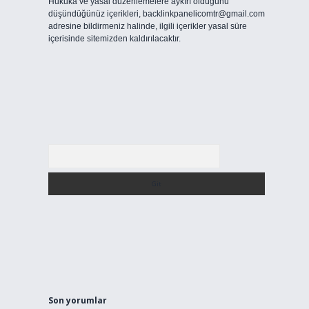
Hukuka ve yasal düzenlemelere aykırı olduğunu
düşündüğünüz içerikleri,
backlinkpanelicomtr@gmail.com
adresine bildirmeniz halinde, ilgili içerikler yasal süre
içerisinde sitemizden kaldırılacaktır.
Arama
Son yorumlar