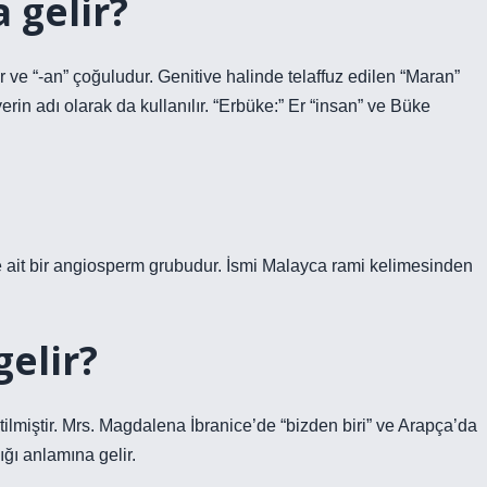
 gelir?
r ve “-an” çoğuludur. Genitive halinde telaffuz edilen “Maran”
rin adı olarak da kullanılır. “Erbüke:” Er “insan” ve Büke
 ait bir angiosperm grubudur. İsmi Malayca rami kelimesinden
elir?
ilmiştir. Mrs. Magdalena İbranice’de “bizden biri” ve Arapça’da
ığı anlamına gelir.