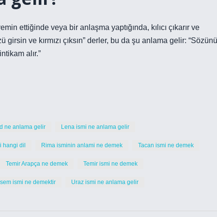
emin ettiğinde veya bir anlaşma yaptığında, kılıcı çıkarır ve
girsin ve kırmızı çıksın” derler, bu da şu anlama gelir: “Sözün
ntikam alır.”
d ne anlama gelir
Lena ismi ne anlama gelir
 hangi dil
Rima isminin anlami ne demek
Tacan ismi ne demek
Temir Arapça ne demek
Temir ismi ne demek
sem ismi ne demektir
Uraz ismi ne anlama gelir