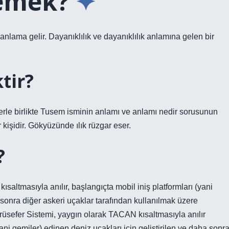
demek?
lama gelir. Dayanıklılık ve dayanıklılık anlamına gelen bir
tir?
 birlikte Tusem isminin anlamı ve anlamı nedir sorusunun
r kişidir. Gökyüzünde ılık rüzgar eser.
?
altmasıyla anılır, başlangıçta mobil iniş platformları (yani
a sonra diğer askeri uçaklar tarafından kullanılmak üzere
yrüsefer Sistemi, yaygın olarak TACAN kısaltmasıyla anılır
ni gemiler) edinen deniz uçakları için geliştirilen ve daha sonr