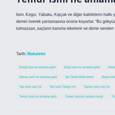
İsim. Kırgız, Yabaku, Kıpçak ve diğer kabilelerin halkı y
demiri överek yanlamasına önüne koyarlar. “Bu gökyüzü 
tutmazsan, saçların kanınla lekelenir ve demir senden i
Tarih:
Makaleler
Ertuğ ismi ne anlama gelir
Esila ismi ne anlama gelir
Hadi
Maran ismi ne anlama gelir
Mu Temir kime denir
Rami ismi
Tan ismi caiz mi
Tan ismi Türkçe mi
Taylan ismi caiz mi
Temur ismi ne anlama gelir
Tumer isminin anlamı nedir
Tu