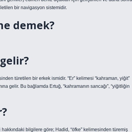
letilen bir navigasyon sistemidir.
 ne demek?
gelir?
inden türetilen bir erkek ismidir. “Er” kelimesi “kahraman, yiğit”
mına gelir. Bu bağlamda Ertuğ, “kahramanın sancağı”, “yiğitliğin
r?
hakkındaki bilgilere göre; Hadid, “öfke” kelimesinden türemiş