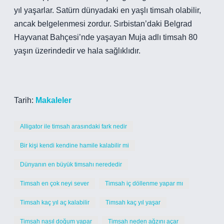
yıl yaşarlar. Satürn dünyadaki en yaşlı timsah olabilir,
ancak belgelenmesi zordur. Sırbistan’daki Belgrad
Hayvanat Bahçesi’nde yaşayan Muja adlı timsah 80
yaşın üzerindedir ve hala sağlıklıdır.
Tarih:
Makaleler
Alligator ile timsah arasındaki fark nedir
Bir kişi kendi kendine hamile kalabilir mi
Dünyanın en büyük timsahı nerededir
Timsah en çok neyi sever
Timsah iç döllenme yapar mı
Timsah kaç yıl aç kalabilir
Timsah kaç yıl yaşar
Timsah nasıl doğum yapar
Timsah neden ağzını açar