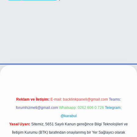
ttps://betexper.live/
Reklam ve İletişim:
E-mail:
backlinkpaneli@gmail.com
Teams:
forumhizmeti@gmail.com
Whatsapp: 0262 606 0 726
Telegram:
@karabul
Yasal Uyarı:
Sitemiz, 5651 Sayılı Kanun gereğince Bilgi Teknolojileri ve
İletişim Kurumu (BTK) tarafından onaylanmış bir Yer Sağlayıcı olarak