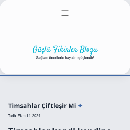
menüyü
Anasayfa
Gizlilik Politikası
Yasal Uyarı
aç
Hakkımızda
Güçlü Fikirler Blogu
Sağlam önerilerle hayatını güçlendir!
Timsahlar Çiftleşir Mi
Tarih: Ekim 14, 2024