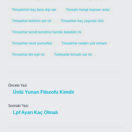
Timsahinin kaç tane dişi var
Timsahı hangi hayvan avlar
Timsahlar birbirini yer mi
Timsahlar kaç yaşında ölür
Timsahlar kendi kendine hamile kalabilir mi
Timsahlar nasıl yumurtlar
Timsahlar neden yok olmadı
Timsahlar tek eşli mi
Türkiyede timsah var mı
Önceki Yazı
Ünlü Yunan Filozofu Kimdir
Sonraki Yazı
Lpf Ayarı Kaç Olmalı