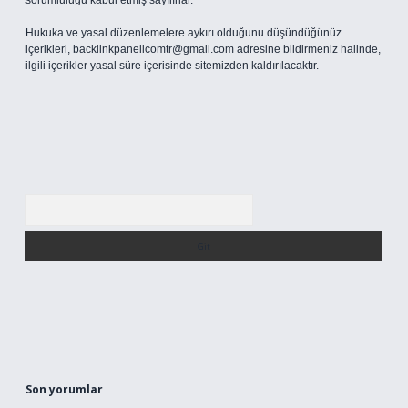
sorumluluğu kabul etmiş sayılırlar.
Hukuka ve yasal düzenlemelere aykırı olduğunu düşündüğünüz
içerikleri,
backlinkpanelicomtr@gmail.com
adresine bildirmeniz halinde,
ilgili içerikler yasal süre içerisinde sitemizden kaldırılacaktır.
Arama
Son yorumlar