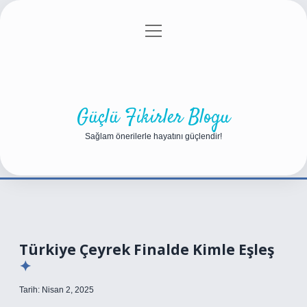
menüyü
Anasayfa
Gizlilik Politikası
Yasal Uyarı
aç
Hakkımızda
Güçlü Fikirler Blogu
Sağlam önerilerle hayatını güçlendir!
Türkiye Çeyrek Finalde Kimle Eşleş
Tarih: Nisan 2, 2025