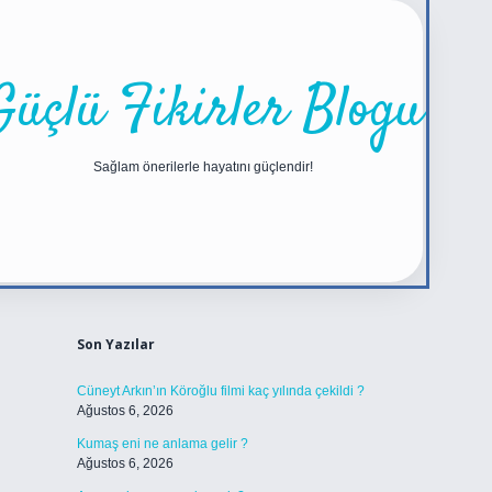
Güçlü Fikirler Blogu
Sağlam önerilerle hayatını güçlendir!
Sidebar
https://betexper.live/
Son Yazılar
Cüneyt Arkın’ın Köroğlu filmi kaç yılında çekildi ?
Ağustos 6, 2026
Kumaş eni ne anlama gelir ?
Ağustos 6, 2026