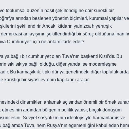
ve toplumsal düzenin nasıl şekillendiğine dair sürekli bir
e coğrafyalarından beslenen yönetim biçimleri, kurumsal yapılar ve
şkilerini şekillendirir. Ancak iktidarın yalnızca hiyerarşik
 demokrasi anlayışının şekillendirdiği bir süreç olduğuna inanılır
 Tuva Cumhuriyeti için ne anlam ifade eder?
a’ya bağlı bir cumhuriyet olan Tuva’nın başkenti Kızıl’dır. Bu
erin sıkı sıkıya bağlı olduğu, diğer yanda ise modernleşme
adır. Bu karmaşıklık, tıpkı dünya genelindeki diğer topluluklarda
e karıştığı bir siyasi evrenin kapılarını aralar.
enmesindeki dinamikleri anlamak açısından önemli bir örnek sunar
hak etmesinin ardından bölgenin politik yapısı, birçok dönüşüm
 düşüncesini, Sovyet sosyalizminin ideolojisiyle harmanlamış ve
ır. Bu bağlamda Tuva, hem Rusya’nın egemenliğini kabul eden hem