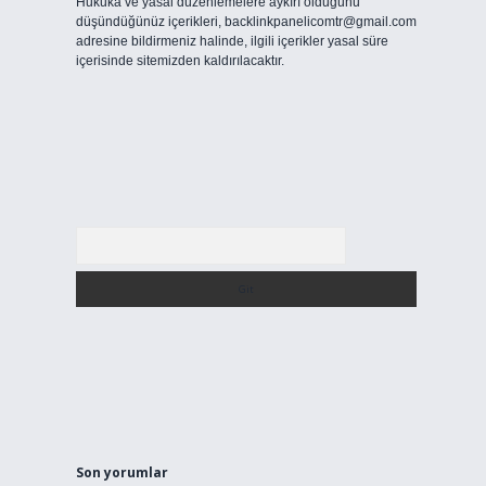
Hukuka ve yasal düzenlemelere aykırı olduğunu
düşündüğünüz içerikleri,
backlinkpanelicomtr@gmail.com
adresine bildirmeniz halinde, ilgili içerikler yasal süre
içerisinde sitemizden kaldırılacaktır.
Arama
Son yorumlar