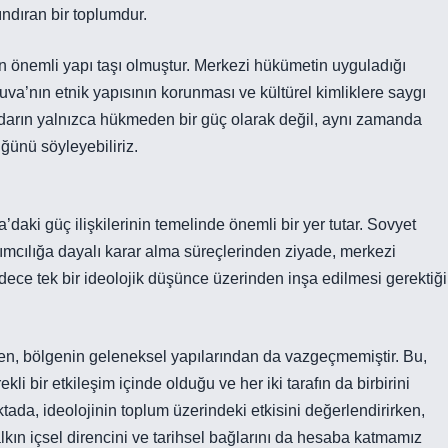
rındıran bir toplumdur.
n önemli yapı taşı olmuştur. Merkezi hükümetin uyguladığı
 Tuva’nın etnik yapısının korunması ve kültürel kimliklere saygı
iktidarın yalnızca hükmeden bir güç olarak değil, aynı zamanda
ğünü söyleyebiliriz.
’daki güç ilişkilerinin temelinde önemli bir yer tutar. Sovyet
ılımcılığa dayalı karar alma süreçlerinden ziyade, merkezi
sadece tek bir ideolojik düşünce üzerinden inşa edilmesi gerektiği
rken, bölgenin geleneksel yapılarından da vazgeçmemiştir. Bu,
kli bir etkileşim içinde olduğu ve her iki tarafın da birbirini
ktada, ideolojinin toplum üzerindeki etkisini değerlendirirken,
lkın içsel direncini ve tarihsel bağlarını da hesaba katmamız