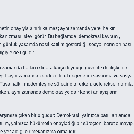
metin onayıyla sınırlı kalmaz; aynı zamanda yerel halkın
ekanizması işlevi görür. Bu bağlamda, demokrasi kavramı,
n günlük yaşamda nasıl katılım gösterdiği, sosyal normları nasıl
ğiyle de ilgilidir.
ı zamanda halkın iktidara karşı duyduğu güvenle de ilişkilidir.
değil, aynı zamanda kendi kültürel değerlerini savunma ve sosyal
r. Tuva halkı, modernleşme sürecine girerken, geleneksel normlar
ırken, aynı zamanda demokrasiye dair kendi anlayışlarını
arşımıza çıkan bir olgudur: Demokrasi, yalnızca batılı anlamda
ılım, yalnızca hükümetin onayladığı bir süreçten ibaret olmayıp,
de yer aldığı bir mekanizma olmalıdır.