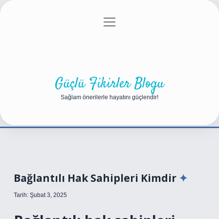
menüyü
Anasayfa
Gizlilik Politikası
Yasal Uyarı
aç
Hakkımızda
Güçlü Fikirler Blogu
Sağlam önerilerle hayatını güçlendir!
Bağlantılı Hak Sahipleri Kimdir
Tarih: Şubat 3, 2025