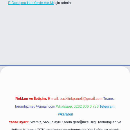
E-Duruşma Her Yerde Var Mı
için
admin
er.live/
Reklam ve İletişim:
E-mail:
backlinkpaneli@gmail.com
Teams:
forumhizmeti@gmail.com
Whatsapp: 0262 606 0 726
Telegram:
@karabul
Yasal Uyarı:
Sitemiz, 5651 Sayılı Kanun gereğince Bilgi Teknolojileri ve