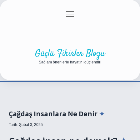
menüyü
Anasayfa
Gizlilik Politikası
Yasal Uyarı
aç
Hakkımızda
Güçlü Fikirler Blogu
Sağlam önerilerle hayatını güçlendir!
Çağdaş Insanlara Ne Denir
Tarih: Şubat 3, 2025