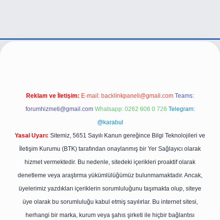
er.live/
Reklam ve İletişim:
E-mail:
backlinkpaneli@gmail.com
Teams:
forumhizmeti@gmail.com
Whatsapp: 0262 606 0 726
Telegram:
@karabul
Yasal Uyarı:
Sitemiz, 5651 Sayılı Kanun gereğince Bilgi Teknolojileri ve
İletişim Kurumu (BTK) tarafından onaylanmış bir Yer Sağlayıcı olarak
hizmet vermektedir. Bu nedenle, sitedeki içerikleri proaktif olarak
denetleme veya araştırma yükümlülüğümüz bulunmamaktadır. Ancak,
üyelerimiz yazdıkları içeriklerin sorumluluğunu taşımakta olup, siteye
üye olarak bu sorumluluğu kabul etmiş sayılırlar. Bu internet sitesi,
herhangi bir marka, kurum veya şahıs şirketi ile hiçbir bağlantısı