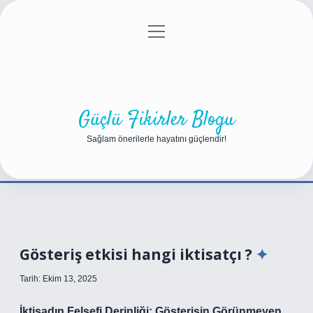
menüyü
Anasayfa
Gizlilik Politikası
Yasal Uyarı
aç
Hakkımızda
Güçlü Fikirler Blogu
Sağlam önerilerle hayatını güçlendir!
Gösteriş etkisi hangi iktisatçı ?
Tarih: Ekim 13, 2025
İktisadın Felsefi Derinliği: Gösterişin Görünmeyen