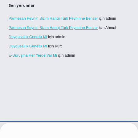
Son yorumlar
Parmesan Peyniri Bizim Hangi Türk Peynirine Benzer
için
admin
Parmesan Peyniri Bizim Hangi Türk Peynirine Benzer
için
Ahmet
Duygusallık Genetik Mi
için
admin
Duygusallık Genetik Mi
için
Kurt
E-Duruşma Her Yerde Var Mı
için
admin
per.live/