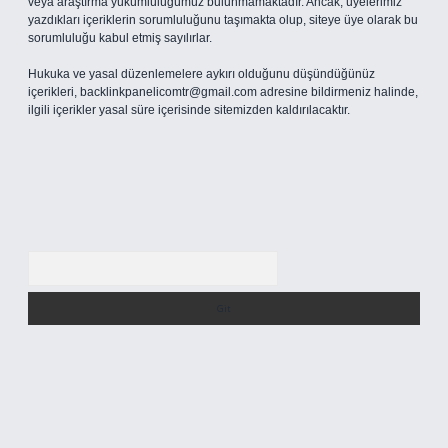
veya araştırma yükümlülüğümüz bulunmamaktadır. Ancak, üyelerimiz
yazdıkları içeriklerin sorumluluğunu taşımakta olup, siteye üye olarak bu
sorumluluğu kabul etmiş sayılırlar.
Hukuka ve yasal düzenlemelere aykırı olduğunu düşündüğünüz
içerikleri,
backlinkpanelicomtr@gmail.com
adresine bildirmeniz halinde,
ilgili içerikler yasal süre içerisinde sitemizden kaldırılacaktır.
Arama