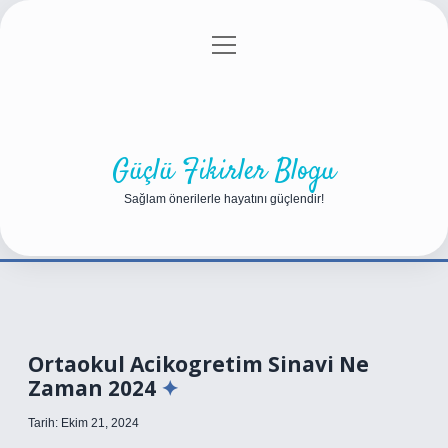
menüyü
Anasayfa
Gizlilik Politikası
Yasal Uyarı
aç
Hakkımızda
Güçlü Fikirler Blogu
Sağlam önerilerle hayatını güçlendir!
Ortaokul Acikogretim Sinavi Ne
Zaman 2024
Tarih: Ekim 21, 2024