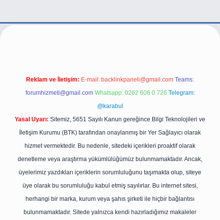
r.live/
Reklam ve İletişim:
E-mail:
backlinkpaneli@gmail.com
Teams:
forumhizmeti@gmail.com
Whatsapp: 0262 606 0 726
Telegram:
@karabul
Yasal Uyarı:
Sitemiz, 5651 Sayılı Kanun gereğince Bilgi Teknolojileri ve
İletişim Kurumu (BTK) tarafından onaylanmış bir Yer Sağlayıcı olarak
hizmet vermektedir. Bu nedenle, sitedeki içerikleri proaktif olarak
denetleme veya araştırma yükümlülüğümüz bulunmamaktadır. Ancak,
üyelerimiz yazdıkları içeriklerin sorumluluğunu taşımakta olup, siteye
üye olarak bu sorumluluğu kabul etmiş sayılırlar. Bu internet sitesi,
herhangi bir marka, kurum veya şahıs şirketi ile hiçbir bağlantısı
bulunmamaktadır. Sitede yalnızca kendi hazırladığımız makaleler