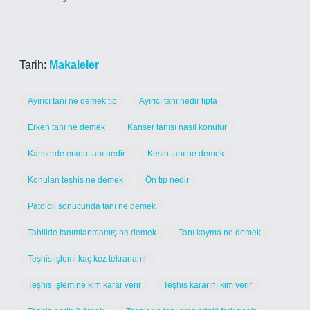
Tarih:
Makaleler
Ayırıcı tanı ne demek tıp
Ayırıcı tanı nedir tıpta
Erken tanı ne demek
Kanser tanısı nasıl konulur
Kanserde erken tanı nedir
Kesin tanı ne demek
Konulan teşhis ne demek
Ön tıp nedir
Patoloji sonucunda tanı ne demek
Tahlilde tanımlanmamış ne demek
Tanı koyma ne demek
Teşhis işlemi kaç kez tekrarlanır
Teşhis işlemine kim karar verir
Teşhis kararını kim verir