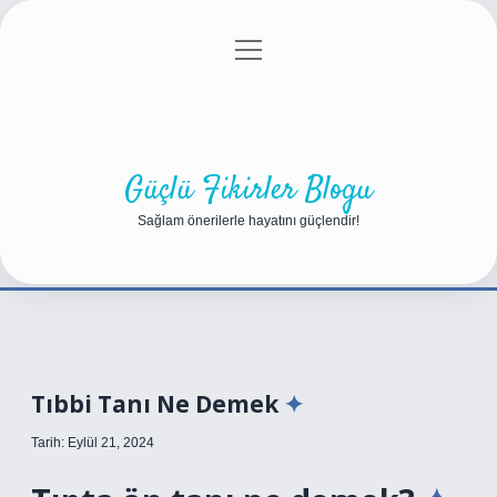
menüyü
Anasayfa
Gizlilik Politikası
Yasal Uyarı
aç
Hakkımızda
Güçlü Fikirler Blogu
Sağlam önerilerle hayatını güçlendir!
Tıbbi Tanı Ne Demek
Tarih: Eylül 21, 2024