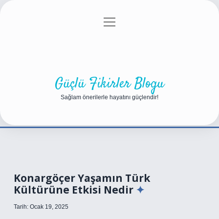
menüyü
Anasayfa
Gizlilik Politikası
Yasal Uyarı
aç
Hakkımızda
Güçlü Fikirler Blogu
Sağlam önerilerle hayatını güçlendir!
Konargöçer Yaşamın Türk
Kültürüne Etkisi Nedir
Tarih: Ocak 19, 2025