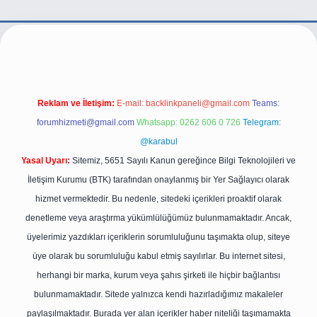
per.live/
Reklam ve İletişim:
E-mail:
backlinkpaneli@gmail.com
Teams:
forumhizmeti@gmail.com
Whatsapp: 0262 606 0 726
Telegram:
@karabul
Yasal Uyarı:
Sitemiz, 5651 Sayılı Kanun gereğince Bilgi Teknolojileri ve
İletişim Kurumu (BTK) tarafından onaylanmış bir Yer Sağlayıcı olarak
hizmet vermektedir. Bu nedenle, sitedeki içerikleri proaktif olarak
denetleme veya araştırma yükümlülüğümüz bulunmamaktadır. Ancak,
üyelerimiz yazdıkları içeriklerin sorumluluğunu taşımakta olup, siteye
üye olarak bu sorumluluğu kabul etmiş sayılırlar. Bu internet sitesi,
herhangi bir marka, kurum veya şahıs şirketi ile hiçbir bağlantısı
bulunmamaktadır. Sitede yalnızca kendi hazırladığımız makaleler
paylaşılmaktadır. Burada yer alan içerikler haber niteliği taşımamakta